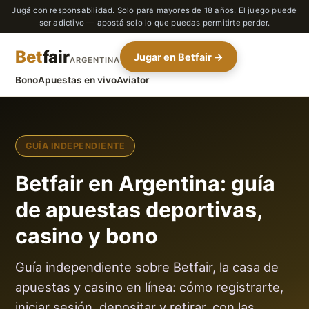
Jugá con responsabilidad. Solo para mayores de 18 años. El juego puede
ser adictivo — apostá solo lo que puedas permitirte perder.
Bet
fair
Jugar en Betfair →
ARGENTINA
Bono
Apuestas en vivo
Aviator
GUÍA INDEPENDIENTE
Betfair en Argentina: guía
de apuestas deportivas,
casino y bono
Guía independiente sobre Betfair, la casa de
apuestas y casino en línea: cómo registrarte,
iniciar sesión, depositar y retirar, con las