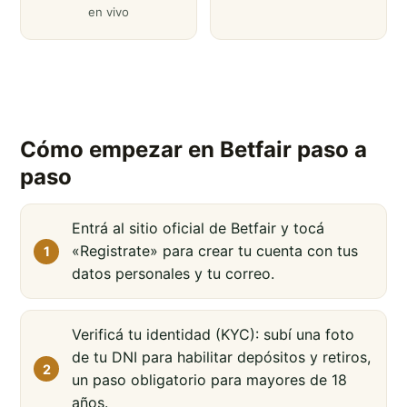
en vivo
Cómo empezar en Betfair paso a
paso
Entrá al sitio oficial de Betfair y tocá
«Registrate» para crear tu cuenta con tus
datos personales y tu correo.
Verificá tu identidad (KYC): subí una foto
de tu DNI para habilitar depósitos y retiros,
un paso obligatorio para mayores de 18
años.