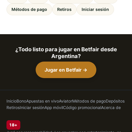
Métodos de pago
Retiros
Iniciar sesión
¿Todo listo para jugar en Betfair desde
Argentina?
Jugar en Betfair →
Inicio
Bono
Apuestas en vivo
Aviator
Métodos de pago
Depósitos
Retiros
Iniciar sesión
App móvil
Código promocional
Acerca de
18+