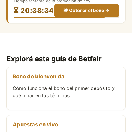
Tiempo restante de la promoción de hoy
⏳
20:38:33
🎁 Obtener el bono →
Explorá esta guía de Betfair
Bono de bienvenida
Cómo funciona el bono del primer depósito y
qué mirar en los términos.
Apuestas en vivo