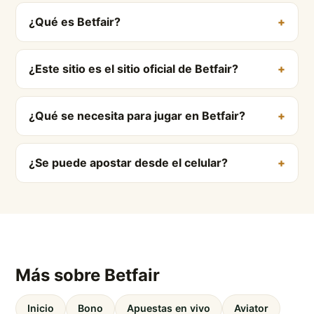
¿Qué es Betfair?
¿Este sitio es el sitio oficial de Betfair?
¿Qué se necesita para jugar en Betfair?
¿Se puede apostar desde el celular?
Más sobre Betfair
Inicio
Bono
Apuestas en vivo
Aviator