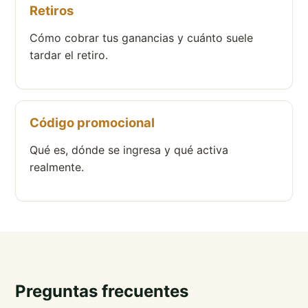
Retiros
Cómo cobrar tus ganancias y cuánto suele
tardar el retiro.
Código promocional
Qué es, dónde se ingresa y qué activa
realmente.
Preguntas frecuentes