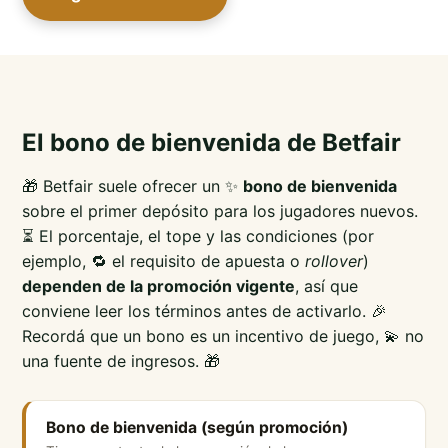
El bono de bienvenida de Betfair
🎁 Betfair suele ofrecer un ✨
bono de bienvenida
sobre el primer depósito para los jugadores nuevos.
⏳ El porcentaje, el tope y las condiciones (por
ejemplo, 🔁 el requisito de apuesta o
rollover
)
dependen de la promoción vigente
, así que
conviene leer los términos antes de activarlo. 🎉
Recordá que un bono es un incentivo de juego, 💫 no
una fuente de ingresos. 🎁
Bono de bienvenida (según promoción)