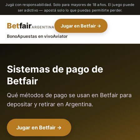
Jugá con responsabilidad. Solo para mayores de 18 años. El juego puede
ser adictivo — apostá solo lo que puedas permitirte perder.
Bet
fair
Jugar en Betfair →
ARGENTINA
Bono
Apuestas en vivo
Aviator
Sistemas de pago de
Betfair
Qué métodos de pago se usan en Betfair para
depositar y retirar en Argentina.
Jugar en Betfair →