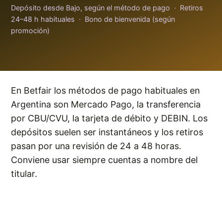
Depósito desde Bajo, según el método de pago · Retiros
24–48 h habituales · Bono de bienvenida (según
promoción)
En Betfair los métodos de pago habituales en
Argentina son Mercado Pago, la transferencia
por CBU/CVU, la tarjeta de débito y DEBIN. Los
depósitos suelen ser instantáneos y los retiros
pasan por una revisión de 24 a 48 horas.
Conviene usar siempre cuentas a nombre del
titular.