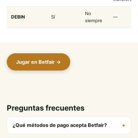
No
DEBIN
Sí
—
siempre
Jugar en Betfair →
Preguntas frecuentes
¿Qué métodos de pago acepta Betfair?